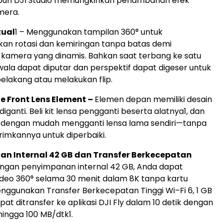
upun DJI Studio memungkinkan penambahan efek
mera.
tual
1
– Menggunakan tampilan 360° untuk
n rotasi dan kemiringan tanpa batas demi
kamera yang dinamis. Bahkan saat terbang ke satu
wala dapat diputar dan perspektif dapat digeser untuk
belakang atau melakukan flip.
e Front Lens Element –
Elemen depan memiliki desain
iganti. Beli kit lensa pengganti beserta alatnya
1
, dan
 dengan mudah mengganti lensa lama sendiri—tanpa
rimkannya untuk diperbaiki.
n Internal 42 GB dan Transfer Berkecepatan
ngan penyimpanan internal 42 GB, Anda dapat
eo 360° selama 30 menit dalam 8K tanpa kartu
nggunakan Transfer Berkecepatan Tinggi Wi–Fi 6, 1 GB
t ditransfer ke aplikasi DJI Fly dalam 10 detik dengan
ingga 100 MB/dtk
1
.