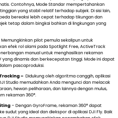
matis. Contohnya, Mode Standar mempertahankan
inggian yang stabil relatif terhadap subjek. Di sisi lain,
eda bereaksi lebih cepat terhadap tikungan dan
jek tetap dalam bingkai bahkan di lingkungan yang
 Memungkinkan pilot pemula sekalipun untuk
 efek rol alami pada Spotlight Free, ActiveTrack
penerbangan manual untuk menghasilkan rekaman
 yang dinamis dan berkecepatan tinggi. Mode ini dapat
dalam pascaproduksi.
 Tracking –
Didukung oleh algoritma canggih, aplikasi
 DJI Studio memudahkan Anda mengunci dan melacak
araan, hewan peliharaan, dan lainnya dengan mulus,
am rekaman 360°.
iting
– Dengan GyroFrame, rekaman 360° dapat
ke sudut yang ideal dan diekspor di aplikasi DJI Fly. Baik