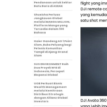
Pendanaan untuk Sektor
flight yang i
Batu Bara di ASEAN
DJI remote con
yang kemudia
Shueisha Perluas
Jangkauan Global
satu shot men
melalui MANGA MILLION,
Platform Manga yang
Tersedia dalam 100
Bahasa
Haier Gandeng AO 1 Point
Slam, Buka Peluang bagi
Petenis Komunitas
Tampil di Ajang Grand
Slam
SUS ENVIRONMENT Raih
Dua Proyek WtE di
Indonesia, Percepat
Ekspansi Global
UOB Perkuat Bisnis
Wealth Management
melalui Kemitraan
Distribusi Strategis
dengan Allianz Global
DJI Avata 36
Investors
yang Lebih Ime