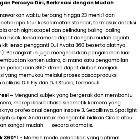
gan Percaya Diri, Berkreasi dengan Mudah
nawarkan waktu terbang hingga 23 menit
1
dan
eberapa fitur keselamatan standar, termasuk deteksi
ala arah nightscape
1
dan pelindung baling-baling
 Jika rusak, lensa kamera dapat dengan mudah diganti
it lensa pengganti DJI Avata 360 beserta alatnya
sah). Perangkat ini juga menghadirkan pengalaman luar
pembuatan konten udara, di mana satu pengambilan
n pencitraan 360° drone dapat diubah menjadi
asi yang memukau melalui proses pascaproduksi
plikasi DJI Fly dan DJI Studio, termasuk:
ree
1
–
Mengunci subjek yang bergerak dan membantu
era, mereplikasi bahasa sinematik kamera yang
knya profesional dengan Inspire 3. Sebaliknya, Spotlight
jah subjek Anda untuk mengambil bidikan Circle atau
gan sangat mudah . secara otomatis.
k 360°
1
– Memilih mode pelacakan yang optimal