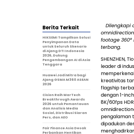
Dilengkapi 
Berita Terkait
omnidirection
HIKSEMI Tampilkan Solusi
footage 360°
Penyimpanan Data
terbang.
untuk Seluruh Skenario
di Ajang DTI Indonesia
2026, Dukung
SHENZHEN, Ti
Pengembangan AI di Asia
Tenggara
leader di indu
memperkena
Huawei Jadi Mitra bagi
Ajang GSMA M360 ASEAN
kreativitas t
2026
flagship ter
dengan 1-inc
Cision Raih MarTech
Breakthrough Awards
8K/60fps HDR.
2026 untuk Pemantauan
dan Analisis Media
omnidirection
Sosial, Distribusi Siaran
pengalaman te
Pers, dan AEO
dipadukan den
Fair Finance Asia Desak
menghadirkan 
Perbankan Hentikan