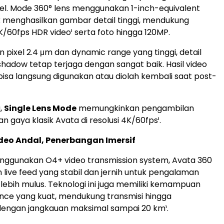
bel. Mode 360° lens menggunakan 1-inch-equivalent
k menghasilkan gambar detail tinggi, mendukung
60fps HDR video¹ serta foto hingga 120MP.
 pixel 2.4 μm dan dynamic range yang tinggi, detail
 shadow tetap terjaga dengan sangat baik. Hasil video
isa langsung digunakan atau diolah kembali saat post-
,
Single Lens Mode
memungkinkan pengambilan
 gaya klasik Avata di resolusi 4K/60fps¹.
deo Andal, Penerbangan Imersif
nggunakan O4+ video transmission system, Avata 360
live feed yang stabil dan jernih untuk pengalaman
lebih mulus. Teknologi ini juga memiliki kemampuan
ence yang kuat, mendukung transmisi hingga
dengan jangkauan maksimal sampai 20 km¹.