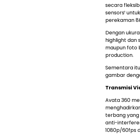
secara fleksi
sensors¹ untu
perekaman 8K/
Dengan ukuran
highlight dan
maupun foto b
production.
Sementara itu
gambar dengan
Transmisi Vi
Avata 360 me
menghadirkan 
terbang yang 
anti-interfer
1080p/60fps 