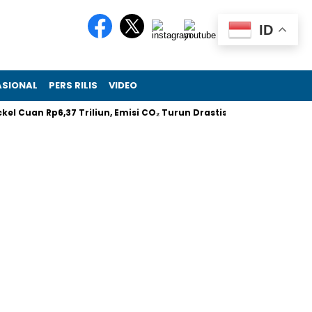
ID
ASIONAL
PERS RILIS
VIDEO
an Rp6,37 Triliun, Emisi CO₂ Turun Drastis
Melalui RIIFO Home