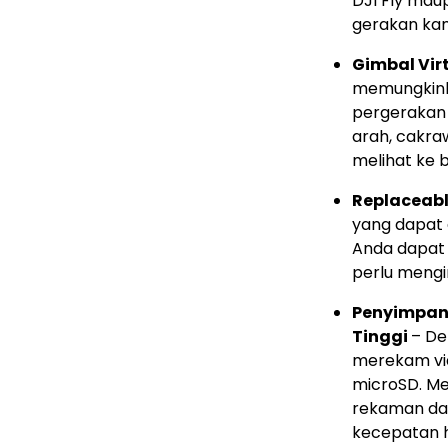
DJI Fly ma
gerakan ka
Gimbal Vir
memungkinka
pergerakan 
arah, cakra
melihat ke 
Replaceabl
yang dapat d
Anda dapat
perlu mengi
Penyimpana
Tinggi
– De
merekam vid
microSD. Me
rekaman dapa
kecepatan h