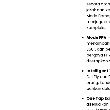
secara oto
jarak dan ket
Mode Bersep
menjaga sub
kompleks.
Mode FPV
–
menambahkan
360°, dan 
bergaya FPV
diterapkan 
Intelligent
DJI Fly dan
orang, kend
bahkan dal
One Tap Ed
disesuaikan 