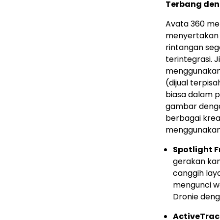
Terbang den
Avata 360 me
menyertakan b
rintangan seg
terintegrasi.
menggunakan k
(dijual terpi
biasa dalam 
gambar denga
berbagai kre
menggunakan a
Spotlight F
gerakan kam
canggih laya
mengunci wa
Dronie den
ActiveTrac