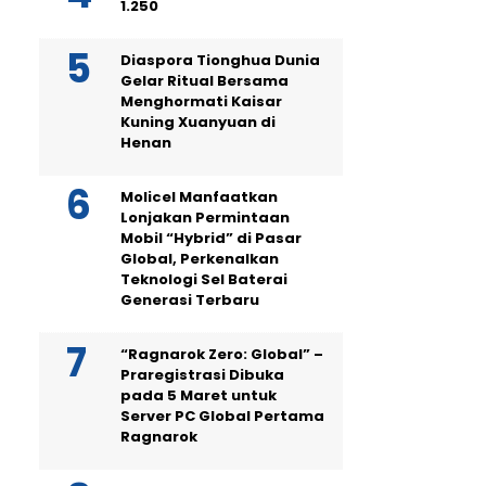
1.250
Diaspora Tionghua Dunia
Gelar Ritual Bersama
Menghormati Kaisar
Kuning Xuanyuan di
Henan
Molicel Manfaatkan
Lonjakan Permintaan
Mobil “Hybrid” di Pasar
Global, Perkenalkan
Teknologi Sel Baterai
Generasi Terbaru
“Ragnarok Zero: Global” –
Praregistrasi Dibuka
pada 5 Maret untuk
Server PC Global Pertama
Ragnarok