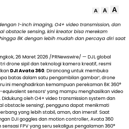
A
A
A
dengan 1-inch imaging, O4+ video transmission, dan
al obstacle sensing, kini kreator bisa merekam
 hingga 8K dengan lebih mudah dan percaya diri saat
ongkok
,
26 Maret 2026
/PRNewswire/ — DJI, global
stri drone sipil dan teknologi kamera kreatif, resmi
lkan
DJI Avata 360
. Dirancang untuk membuka
anpa batas dalam satu pengambilan gambar¹, drone
baru ini menghadirkan kemampuan perekaman 8K 360°
h-equivalent sensors¹ yang mampu menghasilkan video
 Didukung oleh O4+ video transmission system dan
al obstacle sensing¹, pengguna dapat menikmati
rbang yang lebih stabil, aman, dan imersif. Saat
gan DJI goggles dan motion controller, Avata 360
sensasi FPV yang seru sekaligus pengalaman 360°