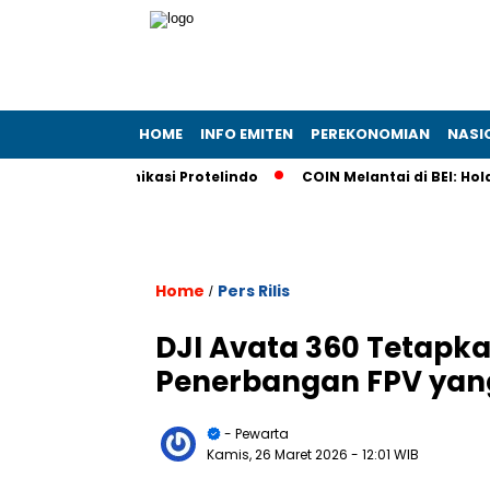
HOME
INFO EMITEN
PEREKONOMIAN
NASI
Telekomunikasi Protelindo
COIN Melantai di BEI: Holding B
Home
Pers Rilis
/
DJI Avata 360 Tetapka
Penerbangan FPV yang
- Pewarta
Kamis, 26 Maret 2026
- 12:01 WIB