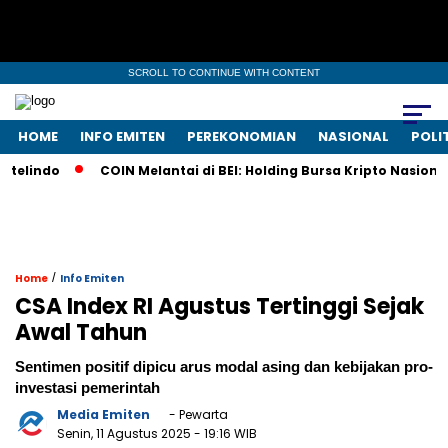
SCROLL TO CONTINUE WITH CONTENT
HOME
INFO EMITEN
PEREKONOMIAN
NASIONAL
POLI
o
COIN Melantai di BEI: Holding Bursa Kripto Nasional Tawar
/
Home
Info Emiten
CSA Index RI Agustus Tertinggi Sejak
Awal Tahun
Sentimen positif dipicu arus modal asing dan kebijakan pro-
investasi pemerintah
Media Emiten
- Pewarta
Senin, 11 Agustus 2025
- 19:16 WIB