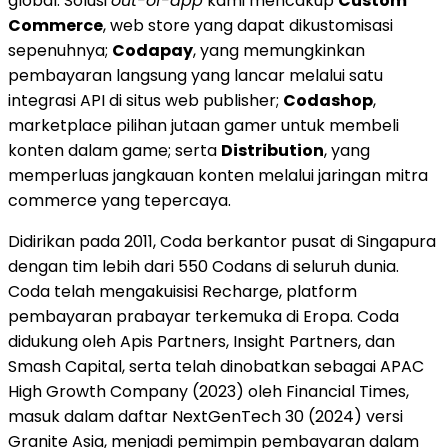
global. Solusi
out-of-app
kami mencakup
Custom
Commerce
, web store yang dapat dikustomisasi
sepenuhnya;
Codapay
, yang memungkinkan
pembayaran langsung yang lancar melalui satu
integrasi API di situs web publisher;
Codashop
,
marketplace pilihan jutaan gamer untuk membeli
konten dalam game; serta
Distribution
, yang
memperluas jangkauan konten melalui jaringan mitra
commerce yang tepercaya.
Didirikan pada 2011, Coda berkantor pusat di Singapura
dengan tim lebih dari 550 Codans di seluruh dunia.
Coda telah mengakuisisi Recharge, platform
pembayaran prabayar terkemuka di Eropa. Coda
didukung oleh Apis Partners, Insight Partners, dan
Smash Capital, serta telah dinobatkan sebagai APAC
High Growth Company (2023) oleh Financial Times,
masuk dalam daftar NextGenTech 30 (2024) versi
Granite Asia, menjadi pemimpin pembayaran dalam