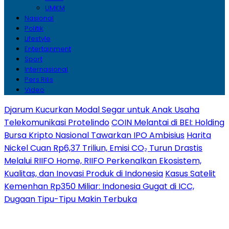
UMKM
Nasional
Politik
Lifestyle
Entertainment
Sport
Internasional
Pers Rilis
Video
Djarum Kucurkan Modal Segar untuk Anak Usaha
Telekomunikasi Protelindo
COIN Melantai di BEI: Holding
Bursa Kripto Nasional Tawarkan IPO Ambisius
Harita
Nickel Cuan Rp6,37 Triliun, Emisi CO₂ Turun Drastis
Melalui RIIFO Home, RIIFO Perkenalkan Ekosistem,
Kualitas, dan Inovasi Produk di Indonesia
Kasus Satelit
Kemenhan Rp350 Miliar: Indonesia Gugat di ICC,
Dugaan Tipu-Tipu Makin Terbuka