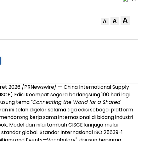
A
A
A
aret 2026 /PRNewswire/ — China International Supply
ISCE) Edisi Keempat segera berlangsung 100 hari lagi.
usung tema
"Connecting the World for a Shared
n ini telah digelar selama tiga edisi sebagai platform
mendorong kerja sama internasional di bidang industri
ok. Model dan nilai tambah CISCE kini juga mulai
tandar global. Standar internasional ISO 25639-1
bitions and Events—Vocabulary", disusun bersama