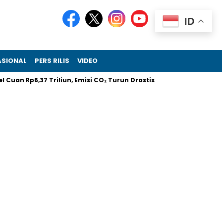
ID
ASIONAL
PERS RILIS
VIDEO
 Rp6,37 Triliun, Emisi CO₂ Turun Drastis
Melalui RIIFO Home, 