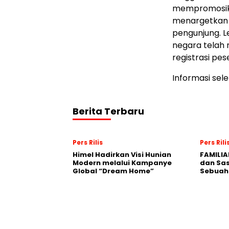
mempromosika
menargetkan p
pengunjung. L
negara telah
registrasi pes
Informasi sel
Berita Terbaru
Pers Rilis
Pers Rili
Himel Hadirkan Visi Hunian
FAMILIA
Modern melalui Kampanye
dan Sa
Global “Dream Home”
Sebuah 