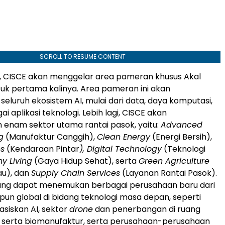
SCROLL TO RESUME CONTENT
i, CISCE akan menggelar area pameran khusus Akal
ntuk pertama kalinya. Area pameran ini akan
eluruh ekosistem AI, mulai dari data, daya komputasi,
i aplikasi teknologi. Lebih lagi, CISCE akan
enam sektor utama rantai pasok, yaitu:
Advanced
g
(Manufaktur Canggih),
Clean Energy
(Energi Bersih),
es
(Kendaraan Pintar
), Digital Technology
(Teknologi
hy Living
(Gaya Hidup Sehat), serta
Green Agriculture
au), dan
Supply Chain Services
(Layanan Rantai Pasok).
ung dapat menemukan berbagai perusahaan baru dari
un global di bidang teknologi masa depan, seperti
asiskan AI, sektor
drone
dan penerbangan di ruang
 serta biomanufaktur, serta perusahaan-perusahaan