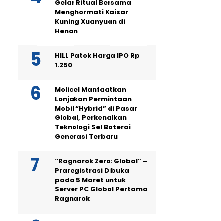
Gelar Ritual Bersama
Menghormati Kaisar
Kuning Xuanyuan di
Henan
HILL Patok Harga IPO Rp
1.250
Molicel Manfaatkan
Lonjakan Permintaan
Mobil “Hybrid” di Pasar
Global, Perkenalkan
Teknologi Sel Baterai
Generasi Terbaru
“Ragnarok Zero: Global” –
Praregistrasi Dibuka
pada 5 Maret untuk
Server PC Global Pertama
Ragnarok