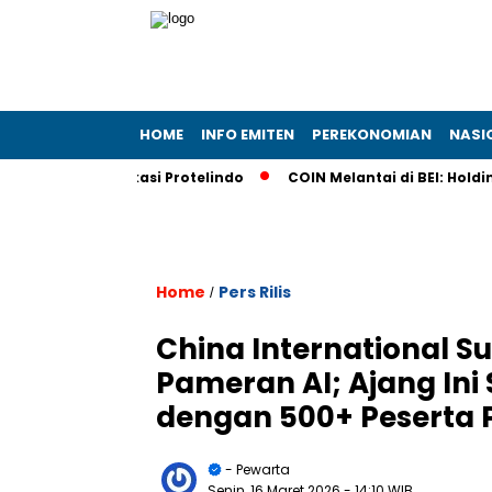
HOME
INFO EMITEN
PEREKONOMIAN
NASI
elekomunikasi Protelindo
COIN Melantai di BEI: Holding Bu
Home
Pers Rilis
/
China International S
Pameran AI; Ajang Ini 
dengan 500+ Peserta
- Pewarta
Senin, 16 Maret 2026
- 14:10 WIB