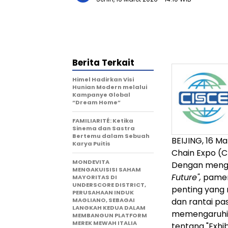
Berita Terkait
Himel Hadirkan Visi
Hunian Modern melalui
Kampanye Global
“Dream Home”
FAMILIARITÉ: Ketika
Sinema dan Sastra
Bertemu dalam Sebuah
BEIJING, 16 M
Karya Puitis
Chain Expo (C
MONDEVITA
Dengan meng
MENGAKUISISI SAHAM
Future",
pamera
MAYORITAS DI
UNDERSCORE DISTRICT,
penting yang 
PERUSAHAAN INDUK
MAGLIANO, SEBAGAI
dan rantai pas
LANGKAH KEDUA DALAM
memengaruhi s
MEMBANGUN PLATFORM
MEREK MEWAH ITALIA
tentang "Exhi