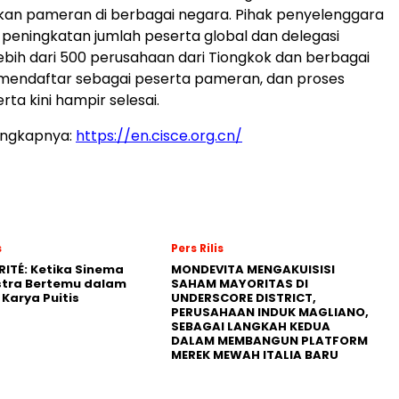
n pameran di berbagai negara. Pihak penyelenggara
eningkatan jumlah peserta global dan delegasi
ebih dari 500 perusahaan dari Tiongkok dan berbagai
 mendaftar sebagai peserta pameran, dan proses
erta kini hampir selesai.
engkapnya:
https://en.cisce.org.cn/
s
Pers Rilis
RITÉ: Ketika Sinema
MONDEVITA MENGAKUISISI
stra Bertemu dalam
SAHAM MAYORITAS DI
Karya Puitis
UNDERSCORE DISTRICT,
PERUSAHAAN INDUK MAGLIANO,
SEBAGAI LANGKAH KEDUA
DALAM MEMBANGUN PLATFORM
MEREK MEWAH ITALIA BARU