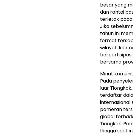
besar yang me
dan rantai pas
terletak pada
Jika sebelum
tahun ini me
format terseb
wilayah luar n
berpartisipas
bersama provi
Minat komunita
Pada penyelen
luar Tiongkok.
terdaftar dala
internasional
pameran terse
global terhad
Tiongkok. Per
Hingga saat ini