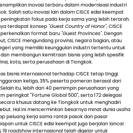
nampilkan inovasi terbaru dalam modernisasi industri
ok. Salah satu inovasi lain dalam CISCE edisi keempat
 peningkatan fokus pada kerja sama yang lebih terarah.
nya terdapat konsep
"Guest Country of Honor"
, CISCE
mperkenalkan format baru
"Guest Provinces"
. Dengan
ut, CISCE mengundang provinsi, negara bagian, atau
egeri yang memiliki keunggulan industri tertentu untuk
i dan membangun kemitraan bisnis yang lebih spesifik
nsi, kota, serta perusahaan di Tiongkok.
s bisnis internasional terhadap CISCE tetap tinggi.
ggaraan ketiga, 35% peserta pameran berasal dari
 Selain itu, lebih dari 40 pemimpin perusahaan yang
m peringkat "Fortune Global 500", serta 172 delegasi
 secara khusus datang ke Tiongkok untuk menghadiri
but. Hal ini mencerminkan besarnya minat dunia usaha
ap peluang kerja sama rantai pasok dan pasar
siapan untuk CISCE edisi keempat juga berjalan lancar.
, 19
roadshow
internasional telah digelar untuk