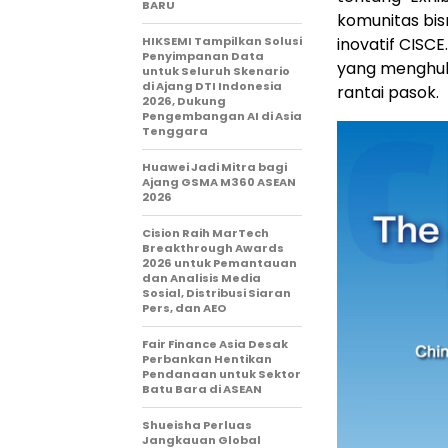
BARU
komunitas bis
HIKSEMI Tampilkan Solusi
inovatif CIS
Penyimpanan Data
yang menghub
untuk Seluruh Skenario
di Ajang DTI Indonesia
rantai pasok.
2026, Dukung
Pengembangan AI di Asia
Tenggara
Huawei Jadi Mitra bagi
Ajang GSMA M360 ASEAN
2026
Cision Raih MarTech
Breakthrough Awards
2026 untuk Pemantauan
dan Analisis Media
Sosial, Distribusi Siaran
Pers, dan AEO
Fair Finance Asia Desak
Perbankan Hentikan
Pendanaan untuk Sektor
Batu Bara di ASEAN
Shueisha Perluas
Jangkauan Global