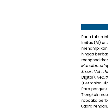
Pada tahun in
Imitas (AI) u
menampilkan s
hingga berbaga
menghadirkan 
Manufacturin
Smart Vehicl
Digital),
Healt
(Pertanian Hij
Para pengunj
Tiongkok maup
robotika berb
udara rendah,