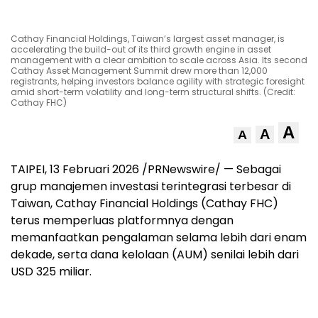
Cathay Financial Holdings, Taiwan’s largest asset manager, is
accelerating the build-out of its third growth engine in asset
management with a clear ambition to scale across Asia. Its second
Cathay Asset Management Summit drew more than 12,000
registrants, helping investors balance agility with strategic foresight
amid short-term volatility and long-term structural shifts. (Credit:
Cathay FHC)
A
A
A
TAIPEI, 13 Februari 2026 /PRNewswire/ — Sebagai
grup manajemen investasi terintegrasi terbesar di
Taiwan, Cathay Financial Holdings (Cathay FHC)
terus memperluas platformnya dengan
memanfaatkan pengalaman selama lebih dari enam
dekade, serta dana kelolaan (AUM) senilai lebih dari
USD 325 miliar.