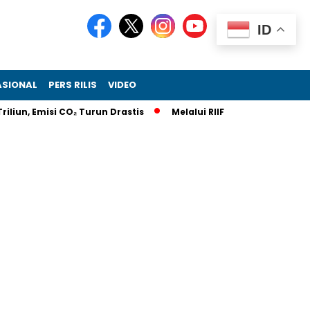
ID
ASIONAL
PERS RILIS
VIDEO
 Emisi CO₂ Turun Drastis
Melalui RIIFO Home, RIIFO Perkenalka