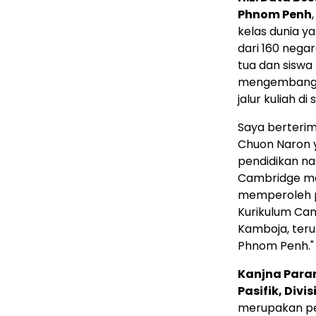
Phnom Penh
kelas dunia ya
dari 160 nega
tua dan siswa
mengembangka
jalur kuliah di
Saya berterim
Chuon Naron 
pendidikan na
Cambridge
me
memperoleh pe
Kurikulum Ca
Kamboja, terut
Phnom Penh
."
Kanjna Par
Pasifik, Divi
merupakan pe