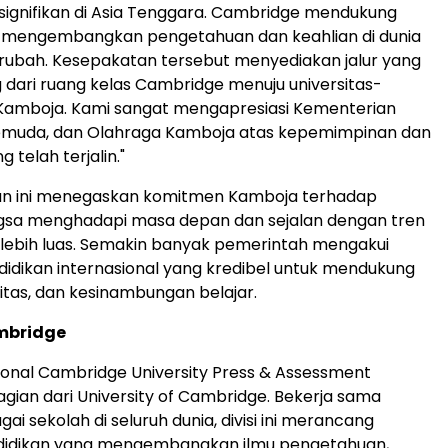
gnifikan di
Asia Tenggara
.
Cambridge
mendukung
ar mengembangkan pengetahuan dan keahlian di dunia
rubah. Kesepakatan tersebut menyediakan jalur yang
g dari ruang kelas
Cambridge
menuju universitas-
i Kamboja. Kami sangat mengapresiasi Kementerian
Pemuda, dan Olahraga Kamboja atas kepemimpinan dan
 telah terjalin."
 ini menegaskan komitmen Kamboja terhadap
gsa menghadapi masa depan dan sejalan dengan tren
 lebih luas. Semakin banyak pemerintah mengakui
endidikan internasional yang kredibel untuk mendukung
litas, dan kesinambungan belajar.
mbridge
sional
Cambridge University
Press & Assessment
ian dari University of
Cambridge
. Bekerja sama
i sekolah di seluruh dunia, divisi ini merancang
idikan yang mengembangkan ilmu pengetahuan,