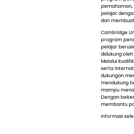
pemahaman, da
pelajar deng
dan membuat d
Cambridge Uni
program pendi
pelajar berus
didukung oleh
Melalui kualif
serta Internat
dukungan meny
mendukung be
mampu menan
Dengan beker
membantu pa
Informasi sel