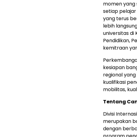
momen yang si
setiap pelaj
yang terus be
lebih langsun
universitas d
Pendidikan, 
kemitraan yang
Perkembangan
kesiapan ban
regional yang
kualifikasi p
mobilitas, kua
Tentang Ca
Divisi Interna
merupakan bag
dengan berbaga
program pend