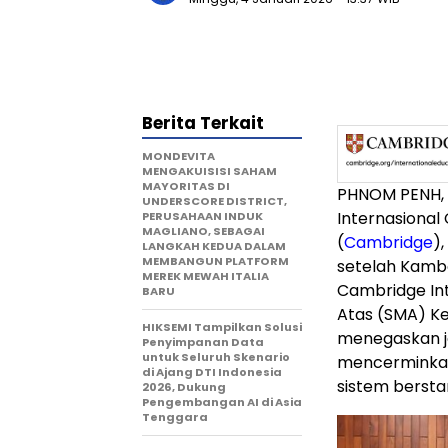
Berita Terkait
MONDEVITA
MENGAKUISISI SAHAM
MAYORITAS DI
PHNOM PENH
UNDERSCORE DISTRICT,
Internasional
PERUSAHAAN INDUK
MAGLIANO, SEBAGAI
(
Cambridge
)
LANGKAH KEDUA DALAM
MEMBANGUN PLATFORM
setelah Kamb
MEREK MEWAH ITALIA
Cambridge Int
BARU
Atas (SMA) Kel
HIKSEMI Tampilkan Solusi
menegaskan ja
Penyimpanan Data
untuk Seluruh Skenario
mencerminkan 
di Ajang DTI Indonesia
sistem bersta
2026, Dukung
Pengembangan AI di Asia
Tenggara