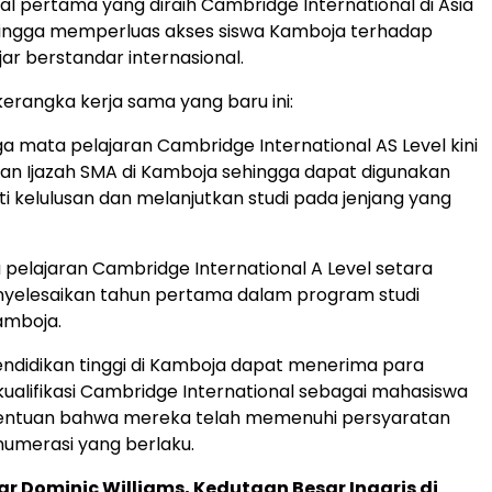
nal pertama yang diraih Cambridge International di
Asia
ingga memperluas akses siswa Kamboja terhadap
ar berstandar internasional.
erangka kerja sama yang baru ini:
tiga mata pelajaran Cambridge International AS Level kini
an Ijazah SMA di Kamboja sehingga dapat digunakan
ti kelulusan dan melanjutkan studi pada jenjang yang
 pelajaran Cambridge International A Level setara
yelesaikan tahun pertama dalam program studi
amboja.
didikan tinggi di Kamboja dapat menerima para
alifikasi Cambridge International sebagai mahasiswa
entuan bahwa mereka telah memenuhi persyaratan
 numerasi yang berlaku.
ar Dominic Williams
, Kedutaan Besar Inggris di