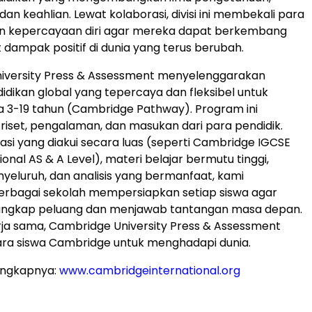
n keahlian. Lewat kolaborasi, divisi ini membekali para
an kepercayaan diri agar mereka dapat berkembang
ampak positif di dunia yang terus berubah.
versity
Press & Assessment menyelenggarakan
dikan global yang tepercaya dan fleksibel untuk
ia 3-19 tahun (Cambridge Pathway). Program ini
 riset, pengalaman, dan masukan dari para pendidik.
ikasi yang diakui secara luas (seperti Cambridge IGCSE
ional AS & A Level), materi belajar bermutu tinggi,
eluruh, dan analisis yang bermanfaat, kami
rbagai sekolah mempersiapkan setiap siswa agar
gkap peluang dan menjawab tantangan masa depan.
ja sama,
Cambridge University
Press & Assessment
ra siswa
Cambridge
untuk menghadapi dunia.
engkapnya:
www.cambridgeinternational.org