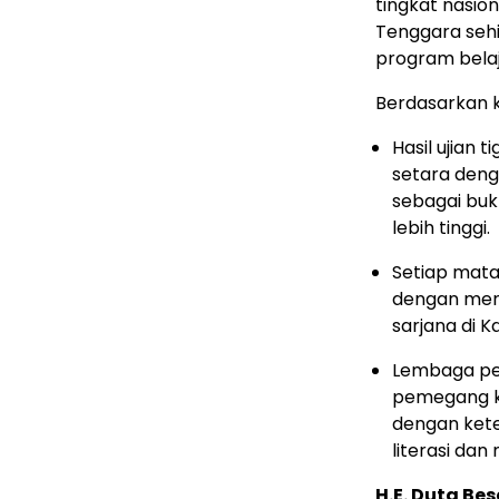
tingkat nasio
Tenggara
seh
program belaj
Berdasarkan k
Hasil ujian 
setara deng
sebagai buk
lebih tinggi.
Setiap mata
dengan men
sarjana di K
Lembaga pen
pemegang ku
dengan ket
literasi dan
H.E.
Duta Bes