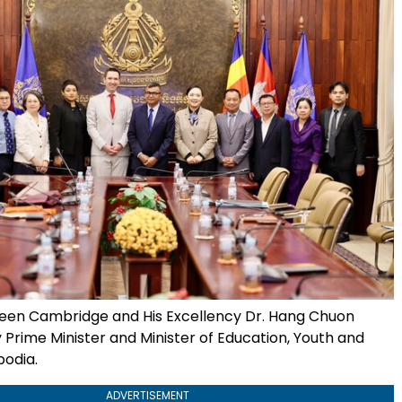
een Cambridge and His Excellency Dr. Hang Chuon
 Prime Minister and Minister of Education, Youth and
odia.
ADVERTISEMENT