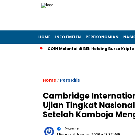
HOME
INFO EMITEN
PEREKONOMIAN
NASI
rotelindo
COIN Melantai di BEI: Holding Bursa Kripto Nasio
Home
Pers Rilis
/
Cambridge Internatio
Ujian Tingkat Nasiona
Setelah Kamboja Menga
- Pewarta
Minggu, 4 Januari 2026
- 13:37 WIB