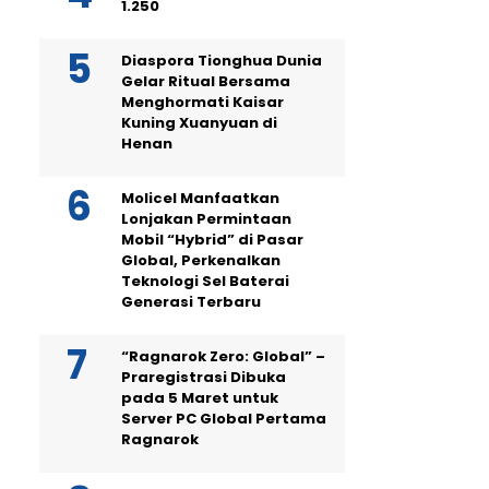
1.250
Diaspora Tionghua Dunia
Gelar Ritual Bersama
Menghormati Kaisar
Kuning Xuanyuan di
Henan
Molicel Manfaatkan
Lonjakan Permintaan
Mobil “Hybrid” di Pasar
Global, Perkenalkan
Teknologi Sel Baterai
Generasi Terbaru
“Ragnarok Zero: Global” –
Praregistrasi Dibuka
pada 5 Maret untuk
Server PC Global Pertama
Ragnarok