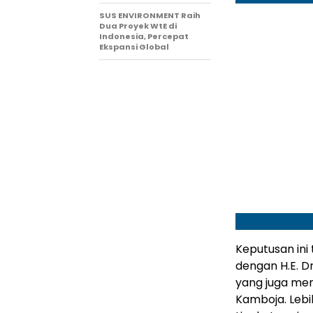
SUS ENVIRONMENT Raih
Dua Proyek WtE di
Indonesia, Percepat
Ekspansi Global
Keputusan ini
dengan H.E. D
yang juga men
Kamboja. Lebi