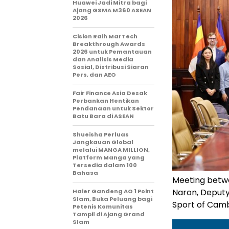
Huawei Jadi Mitra bagi
Ajang GSMA M360 ASEAN
2026
Cision Raih MarTech
Breakthrough Awards
2026 untuk Pemantauan
dan Analisis Media
Sosial, Distribusi Siaran
Pers, dan AEO
Fair Finance Asia Desak
Perbankan Hentikan
Pendanaan untuk Sektor
Batu Bara di ASEAN
Shueisha Perluas
Jangkauan Global
melalui MANGA MILLION,
Platform Manga yang
Tersedia dalam 100
Bahasa
Meeting betw
Naron, Deputy
Haier Gandeng AO 1 Point
Slam, Buka Peluang bagi
Sport of Camb
Petenis Komunitas
Tampil di Ajang Grand
Slam