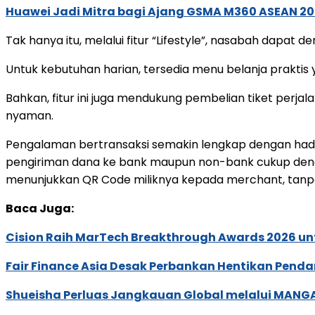
Huawei Jadi Mitra bagi Ajang GSMA M360 ASEAN 2
Tak hanya itu, melalui fitur “Lifestyle”, nasabah dap
Untuk kebutuhan harian, tersedia menu belanja praktis
Bahkan, fitur ini juga mendukung pembelian tiket perja
nyaman.
Pengalaman bertransaksi semakin lengkap dengan hadir
pengiriman dana ke bank maupun non-bank cukup deng
menunjukkan QR Code miliknya kepada merchant, tanp
Baca Juga:
Cision Raih MarTech Breakthrough Awards 2026 untu
Fair Finance Asia Desak Perbankan Hentikan Penda
Shueisha Perluas Jangkauan Global melalui MANGA