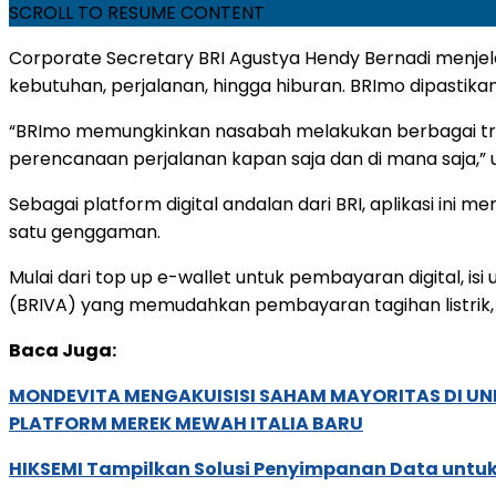
SCROLL TO RESUME CONTENT
Corporate Secretary BRI Agustya Hendy Bernadi menjela
kebutuhan, perjalanan, hingga hiburan. BRImo dipastikan 
“BRImo memungkinkan nasabah melakukan berbagai trans
perencanaan perjalanan kapan saja dan di mana saja,” u
Sebagai platform digital andalan dari BRI, aplikasi ini
satu genggaman.
Mulai dari top up e-wallet untuk pembayaran digital, isi
(BRIVA) yang memudahkan pembayaran tagihan listrik, ai
Baca Juga:
MONDEVITA MENGAKUISISI SAHAM MAYORITAS DI U
PLATFORM MEREK MEWAH ITALIA BARU
HIKSEMI Tampilkan Solusi Penyimpanan Data untuk 