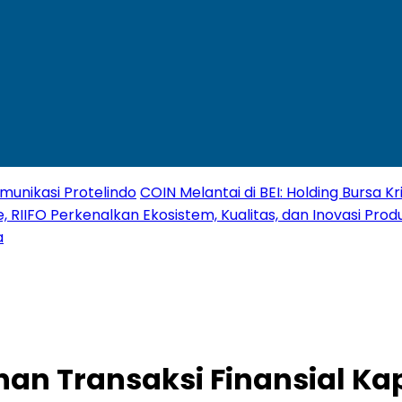
unikasi Protelindo
COIN Melantai di BEI: Holding Bursa 
, RIIFO Perkenalkan Ekosistem, Kualitas, dan Inovasi Produ
a
an Transaksi Finansial Ka