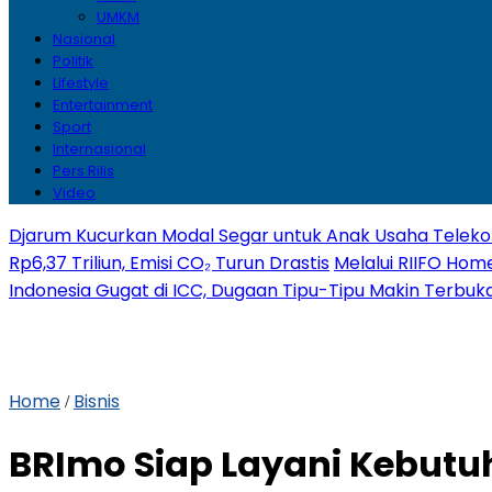
UMKM
Nasional
Politik
Lifestyle
Entertainment
Sport
Internasional
Pers Rilis
Video
Djarum Kucurkan Modal Segar untuk Anak Usaha Telekom
Rp6,37 Triliun, Emisi CO₂ Turun Drastis
Melalui RIIFO Home
Indonesia Gugat di ICC, Dugaan Tipu-Tipu Makin Terbuk
Home
Bisnis
/
BRImo Siap Layani Kebutuh