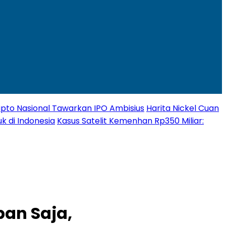
Kripto Nasional Tawarkan IPO Ambisius
Harita Nickel Cuan
k di Indonesia
Kasus Satelit Kemenhan Rp350 Miliar:
pan Saja,