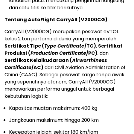
landasan pacu, mendukung pengiriman langsung
dari satu titik ke titik berikutnya.
Tentang AutoFlight CarryAll (V2000CG)
CarryAll (V2000CG) merupakan pesawat eVTOL
kelas 2 ton pertama di dunia yang memperoleh
Sertifikat Tipe (
Type Certificate
/TC)
,
Sertifikat
Produksi
(
Production Certificate
/PC)
, dan
Sertifikat Kelaikudaraan (
Airworthiness
Certificate
/AC)
dari Civil Aviation Administration of
China (CAAC). Sebagai pesawat kargo tanpa awak
yang sepenuhnya otonom, CarryAll (V2000CG)
menawarkan performa unggul untuk berbagai
kebutuhan logistik:
Kapasitas muatan maksimum: 400 kg
Jangkauan maksimum: hingga 200 km
Kecepatan jelajah: sekitar 180 km/jam