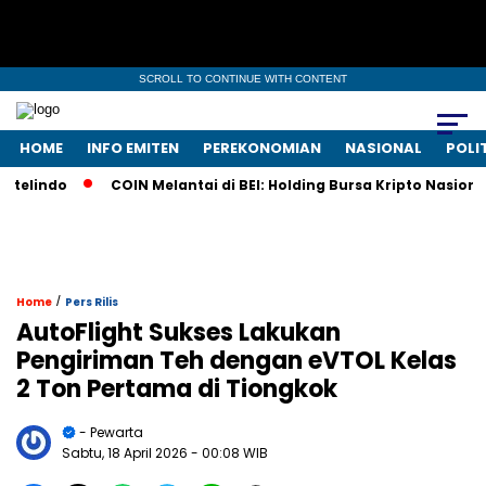
SCROLL TO CONTINUE WITH CONTENT
HOME
INFO EMITEN
PEREKONOMIAN
NASIONAL
POLI
lindo
COIN Melantai di BEI: Holding Bursa Kripto Nasional 
/
Home
Pers Rilis
AutoFlight Sukses Lakukan
Pengiriman Teh dengan eVTOL Kelas
2 Ton Pertama di Tiongkok
- Pewarta
Sabtu, 18 April 2026
- 00:08 WIB