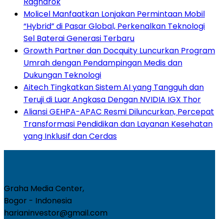
Ragnarok
Molicel Manfaatkan Lonjakan Permintaan Mobil
“Hybrid” di Pasar Global, Perkenalkan Teknologi
Sel Baterai Generasi Terbaru
Growth Partner dan Docquity Luncurkan Program
Umrah dengan Pendampingan Medis dan
Dukungan Teknologi
Aitech Tingkatkan Sistem AI yang Tangguh dan
Teruji di Luar Angkasa Dengan NVIDIA IGX Thor
Aliansi GEHPA-APAC Resmi Diluncurkan, Percepat
Transformasi Pendidikan dan Layanan Kesehatan
yang Inklusif dan Cerdas
Graha Media Center,
Bogor - Indonesia
harianinvestor@gmail.com