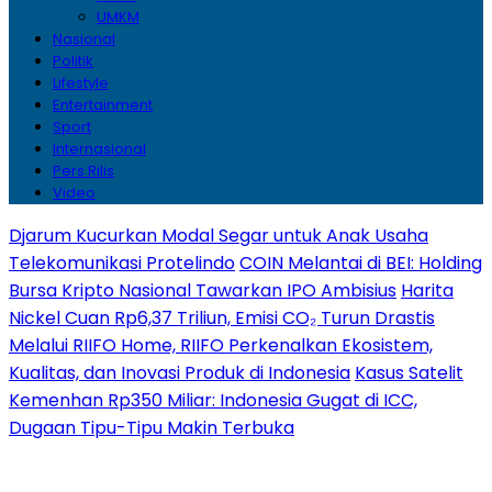
UMKM
Nasional
Politik
Lifestyle
Entertainment
Sport
Internasional
Pers Rilis
Video
Djarum Kucurkan Modal Segar untuk Anak Usaha
Telekomunikasi Protelindo
COIN Melantai di BEI: Holding
Bursa Kripto Nasional Tawarkan IPO Ambisius
Harita
Nickel Cuan Rp6,37 Triliun, Emisi CO₂ Turun Drastis
Melalui RIIFO Home, RIIFO Perkenalkan Ekosistem,
Kualitas, dan Inovasi Produk di Indonesia
Kasus Satelit
Kemenhan Rp350 Miliar: Indonesia Gugat di ICC,
Dugaan Tipu-Tipu Makin Terbuka