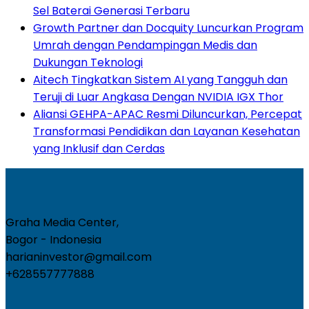
Sel Baterai Generasi Terbaru
Growth Partner dan Docquity Luncurkan Program
Umrah dengan Pendampingan Medis dan
Dukungan Teknologi
Aitech Tingkatkan Sistem AI yang Tangguh dan
Teruji di Luar Angkasa Dengan NVIDIA IGX Thor
Aliansi GEHPA-APAC Resmi Diluncurkan, Percepat
Transformasi Pendidikan dan Layanan Kesehatan
yang Inklusif dan Cerdas
Graha Media Center,
Bogor - Indonesia
harianinvestor@gmail.com
+628557777888