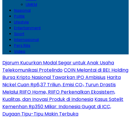
UMKM
Nasional
Politik
Lifestyle
Entertainment
Sport
Internasional
Pers Rilis
Video
Djarum Kucurkan Modal Segar untuk Anak Usaha
Telekomunikasi Protelindo
COIN Melantai di BEI: Holding
Bursa Kripto Nasional Tawarkan IPO Ambisius
Harita
Nickel Cuan Rp6,37 Triliun, Emisi CO₂ Turun Drastis
Melalui RIIFO Home, RIIFO Perkenalkan Ekosistem,
Kualitas, dan Inovasi Produk di Indonesia
Kasus Satelit
Kemenhan Rp350 Miliar: Indonesia Gugat di ICC,
Dugaan Tipu-Tipu Makin Terbuka