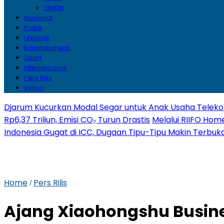
UMKM
Nasional
Politik
Lifestyle
Entertainment
Sport
Internasional
Pers Rilis
Video
Djarum Kucurkan Modal Segar untuk Anak Usaha Telekom
Rp6,37 Triliun, Emisi CO₂ Turun Drastis
Melalui RIIFO Home
Indonesia Gugat di ICC, Dugaan Tipu-Tipu Makin Terbuk
Home
Pers Rilis
/
Ajang Xiaohongshu Busin