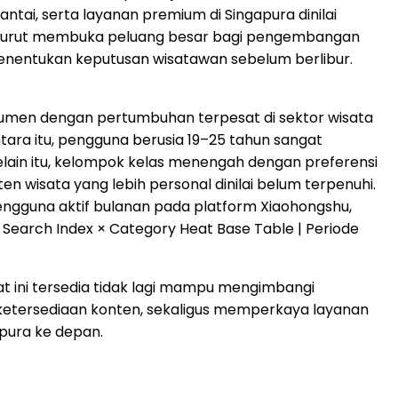
santai, serta layanan premium di Singapura dinilai
 turut membuka peluang besar bagi pengembangan
 menentukan keputusan wisatawan sebelum berlibur.
umen dengan pertumbuhan terpesat di sektor wisata
ara itu, pengguna berusia 19–25 tahun sangat
elain itu, kelompok kelas menengah dengan preferensi
wisata yang lebih personal dinilai belum terpenuhi.
engguna aktif bulanan pada platform Xiaohongshu,
t Search Index × Category Heat Base Table | Periode
 ini tersedia tidak lagi mampu mengimbangi
 ketersediaan konten, sekaligus memperkaya layanan
apura ke depan.