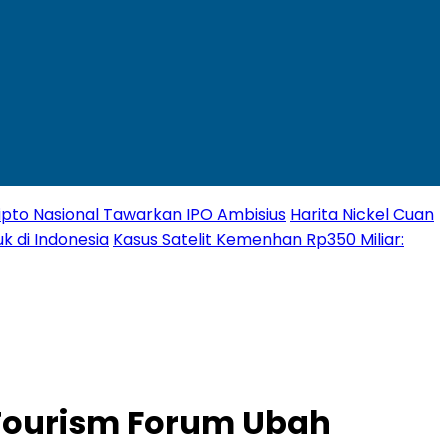
Kripto Nasional Tawarkan IPO Ambisius
Harita Nickel Cuan
k di Indonesia
Kasus Satelit Kemenhan Rp350 Miliar:
Tourism Forum Ubah