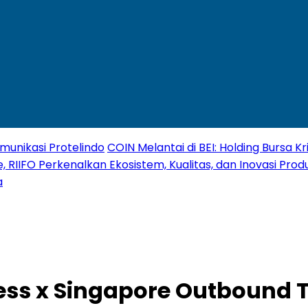
unikasi Protelindo
COIN Melantai di BEI: Holding Bursa 
, RIIFO Perkenalkan Ekosistem, Kualitas, dan Inovasi Produ
a
ess x Singapore Outbound 