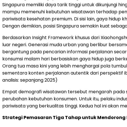
Singapura memiliki daya tarik tinggi untuk dikunjungi hi
mampu memenuhi kebutuhan wisatawan terhadap penga
pariwisata kesehatan premium. Di sisi lain, gaya hidu
Dengan demikian, posisi Singapura semakin kuat sebagai 
Berdasarkan Insight Framework khusus dari Xiaohong
luar negeri. Generasi muda urban yang berlibur bersam
bergantung pada pencarian informasi perjalanan secara
konsumsi malam hari berbasiskan gaya hidup juga berk
Orang tua masa kini yang lebih menghargai pola tumbu
sementara konten perjalanan autentik dari perspektif i
analisis: sepanjang 2025)
Empat demografi wisatawan tersebut mengarah pada sat
perubahan kebutuhan konsumen. Untuk itu, pelaku indu
pariwisata yang berkualitas tinggi. Kedua hal ini akan m
Strategi Pemasaran Tiga Tahap untuk Mendorong