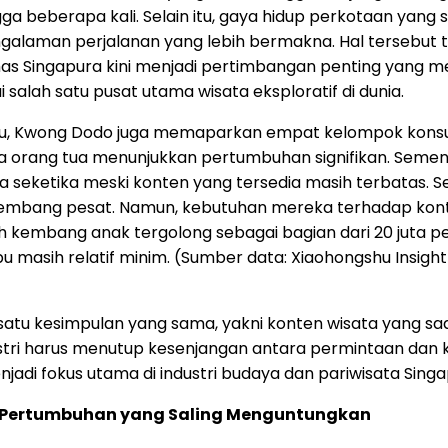
ngga beberapa kali. Selain itu, gaya hidup perkotaan yang 
laman perjalanan yang lebih bermakna. Hal tersebut
p khas Singapura kini menjadi pertimbangan penting yang
salah satu pusat utama wisata eksploratif di dunia.
shu, Kwong Dodo juga memaparkan empat kelompok kons
a orang tua menunjukkan pertumbuhan signifikan. Sement
 seketika meski konten yang tersedia masih terbatas. S
embang pesat. Namun, kebutuhan mereka terhadap konten 
h kembang anak tergolong sebagai bagian dari 20 juta p
bu masih relatif minim. (Sumber data: Xiaohongshu Insigh
u kesimpulan yang sama, yakni konten wisata yang saat
stri harus menutup kesenjangan antara permintaan dan
enjadi fokus utama di industri budaya dan pariwisata Sing
 Pertumbuhan yang Saling Menguntungkan